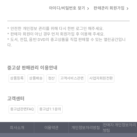
아이디/비밀번호 찾기
판매관리 회원가입
안전한 개인정보 관리를 위해 다시 한번 로그인 해주세요.
판매자 회원이 아닌 경우 먼저 회원가입 후 이용해 주세요.
도서, 전집, 음반 DVD의 중고상품을 직접 판매할 수 있는 열린공간입니
다.
중고샵 판매관리 이용안내
상품등록
상품배송
정산
고객서비스관련
사업자회원전환
고객센터
중고샵관련FAQ
중고샵1:1문의
판매자 개인정보처리
회사소개
이용약관
개인정보처리방침
방침