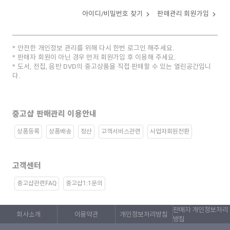
아이디/비밀번호 찾기
판매관리 회원가입
안전한 개인정보 관리를 위해 다시 한번 로그인 해주세요.
판매자 회원이 아닌 경우 먼저 회원가입 후 이용해 주세요.
도서, 전집, 음반 DVD의 중고상품을 직접 판매할 수 있는 열린공간입니
다.
중고샵 판매관리 이용안내
상품등록
상품배송
정산
고객서비스관련
사업자회원전환
고객센터
중고샵관련FAQ
중고샵1:1문의
판매자 개인정보처리
회사소개
이용약관
개인정보처리방침
방침