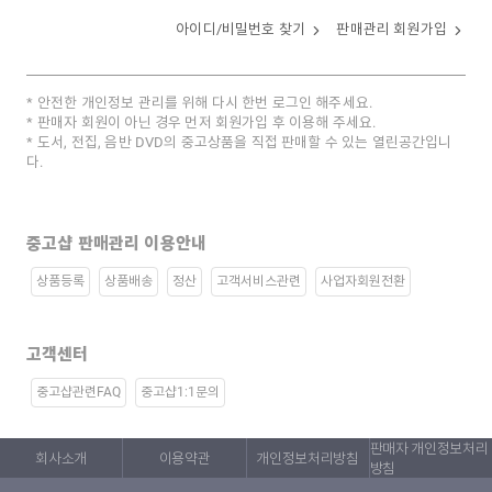
아이디/비밀번호 찾기
판매관리 회원가입
안전한 개인정보 관리를 위해 다시 한번 로그인 해주세요.
판매자 회원이 아닌 경우 먼저 회원가입 후 이용해 주세요.
도서, 전집, 음반 DVD의 중고상품을 직접 판매할 수 있는 열린공간입니
다.
중고샵 판매관리 이용안내
상품등록
상품배송
정산
고객서비스관련
사업자회원전환
고객센터
중고샵관련FAQ
중고샵1:1문의
판매자 개인정보처리
회사소개
이용약관
개인정보처리방침
방침