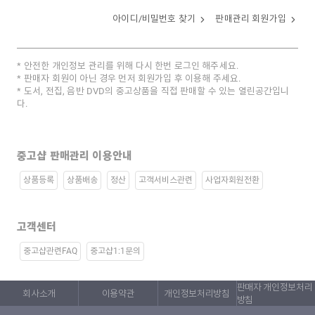
아이디/비밀번호 찾기
판매관리 회원가입
안전한 개인정보 관리를 위해 다시 한번 로그인 해주세요.
판매자 회원이 아닌 경우 먼저 회원가입 후 이용해 주세요.
도서, 전집, 음반 DVD의 중고상품을 직접 판매할 수 있는 열린공간입니
다.
중고샵 판매관리 이용안내
상품등록
상품배송
정산
고객서비스관련
사업자회원전환
고객센터
중고샵관련FAQ
중고샵1:1문의
판매자 개인정보처리
회사소개
이용약관
개인정보처리방침
방침