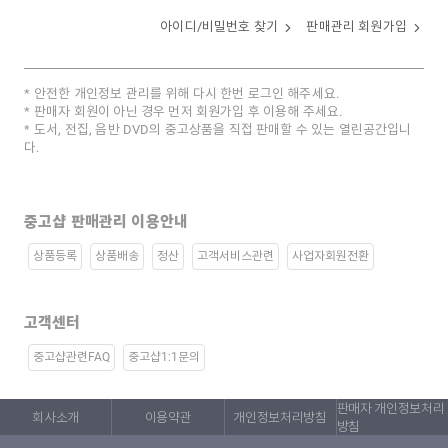
아이디/비밀번호 찾기
판매관리 회원가입
안전한 개인정보 관리를 위해 다시 한번 로그인 해주세요.
판매자 회원이 아닌 경우 먼저 회원가입 후 이용해 주세요.
도서, 전집, 음반 DVD의 중고상품을 직접 판매할 수 있는 열린공간입니
다.
중고샵 판매관리 이용안내
상품등록
상품배송
정산
고객서비스관련
사업자회원전환
고객센터
중고샵관련FAQ
중고샵1:1문의
판매자 개인정보처리
회사소개
이용약관
개인정보처리방침
방침