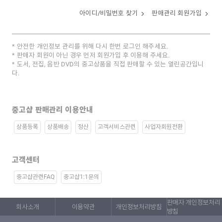
아이디/비밀번호 찾기
판매관리 회원가입
안전한 개인정보 관리를 위해 다시 한번 로그인 해주세요.
판매자 회원이 아닌 경우 먼저 회원가입 후 이용해 주세요.
도서, 전집, 음반 DVD의 중고상품을 직접 판매할 수 있는 열린공간입니
다.
중고샵 판매관리 이용안내
상품등록
상품배송
정산
고객서비스관련
사업자회원전환
고객센터
중고샵관련FAQ
중고샵1:1문의
판매자 개인정보처리
회사소개
이용약관
개인정보처리방침
방침