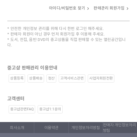
아이디/비밀번호 찾기
판매관리 회원가입
안전한 개인정보 관리를 위해 다시 한번 로그인 해주세요.
판매자 회원이 아닌 경우 먼저 회원가입 후 이용해 주세요.
도서, 전집, 음반 DVD의 중고상품을 직접 판매할 수 있는 열린공간입니
다.
중고샵 판매관리 이용안내
상품등록
상품배송
정산
고객서비스관련
사업자회원전환
고객센터
중고샵관련FAQ
중고샵1:1문의
판매자 개인정보처리
회사소개
이용약관
개인정보처리방침
방침