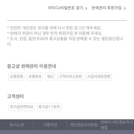
아이디/비밀번호 찾기
판매관리 회원가입
안전한 개인정보 관리를 위해 다시 한번 로그인 해주세요.
판매자 회원이 아닌 경우 먼저 회원가입 후 이용해 주세요.
도서, 전집, 음반 DVD의 중고상품을 직접 판매할 수 있는 열린공간입니
다.
중고샵 판매관리 이용안내
상품등록
상품배송
정산
고객서비스관련
사업자회원전환
고객센터
중고샵관련FAQ
중고샵1:1문의
판매자 개인정보처리
회사소개
이용약관
개인정보처리방침
방침