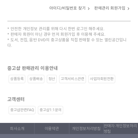
아이디/비밀번호 찾기
판매관리 회원가입
안전한 개인정보 관리를 위해 다시 한번 로그인 해주세요.
판매자 회원이 아닌 경우 먼저 회원가입 후 이용해 주세요.
도서, 전집, 음반 DVD의 중고상품을 직접 판매할 수 있는 열린공간입니
다.
중고샵 판매관리 이용안내
상품등록
상품배송
정산
고객서비스관련
사업자회원전환
고객센터
중고샵관련FAQ
중고샵1:1문의
판매자 개인정보처리
회사소개
이용약관
개인정보처리방침
방침