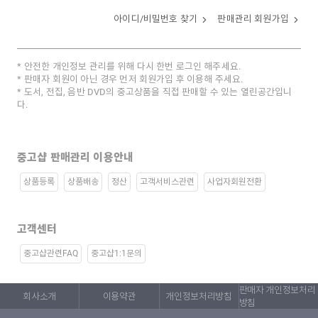
아이디/비밀번호 찾기
판매관리 회원가입
안전한 개인정보 관리를 위해 다시 한번 로그인 해주세요.
판매자 회원이 아닌 경우 먼저 회원가입 후 이용해 주세요.
도서, 전집, 음반 DVD의 중고상품을 직접 판매할 수 있는 열린공간입니
다.
중고샵 판매관리 이용안내
상품등록
상품배송
정산
고객서비스관련
사업자회원전환
고객센터
중고샵관련FAQ
중고샵1:1문의
판매자 개인정보처리
회사소개
이용약관
개인정보처리방침
방침