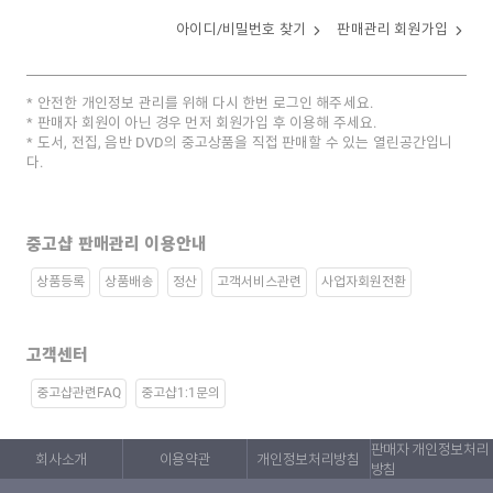
아이디/비밀번호 찾기
판매관리 회원가입
안전한 개인정보 관리를 위해 다시 한번 로그인 해주세요.
판매자 회원이 아닌 경우 먼저 회원가입 후 이용해 주세요.
도서, 전집, 음반 DVD의 중고상품을 직접 판매할 수 있는 열린공간입니
다.
중고샵 판매관리 이용안내
상품등록
상품배송
정산
고객서비스관련
사업자회원전환
고객센터
중고샵관련FAQ
중고샵1:1문의
판매자 개인정보처리
회사소개
이용약관
개인정보처리방침
방침