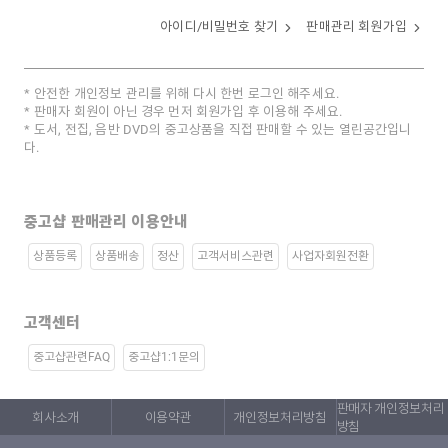
아이디/비밀번호 찾기
판매관리 회원가입
안전한 개인정보 관리를 위해 다시 한번 로그인 해주세요.
판매자 회원이 아닌 경우 먼저 회원가입 후 이용해 주세요.
도서, 전집, 음반 DVD의 중고상품을 직접 판매할 수 있는 열린공간입니
다.
중고샵 판매관리 이용안내
상품등록
상품배송
정산
고객서비스관련
사업자회원전환
고객센터
중고샵관련FAQ
중고샵1:1문의
판매자 개인정보처리
회사소개
이용약관
개인정보처리방침
방침