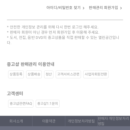
아이디/비밀번호 찾기
판매관리 회원가입
안전한 개인정보 관리를 위해 다시 한번 로그인 해주세요.
판매자 회원이 아닌 경우 먼저 회원가입 후 이용해 주세요.
도서, 전집, 음반 DVD의 중고상품을 직접 판매할 수 있는 열린공간입니
다.
중고샵 판매관리 이용안내
상품등록
상품배송
정산
고객서비스관련
사업자회원전환
고객센터
중고샵관련FAQ
중고샵1:1문의
판매자 개인정보처리
회사소개
이용약관
개인정보처리방침
방침