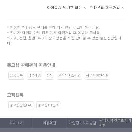
아이디/비밀번호 찾기
판매관리 회원가입
안전한 개인정보 관리를 위해 다시 한번 로그인 해주세요.
판매자 회원이 아닌 경우 먼저 회원가입 후 이용해 주세요.
도서, 전집, 음반 DVD의 중고상품을 직접 판매할 수 있는 열린공간입니
다.
중고샵 판매관리 이용안내
상품등록
상품배송
정산
고객서비스관련
사업자회원전환
고객센터
중고샵관련FAQ
중고샵1:1문의
판매자 개인정보처리
회사소개
이용약관
개인정보처리방침
방침