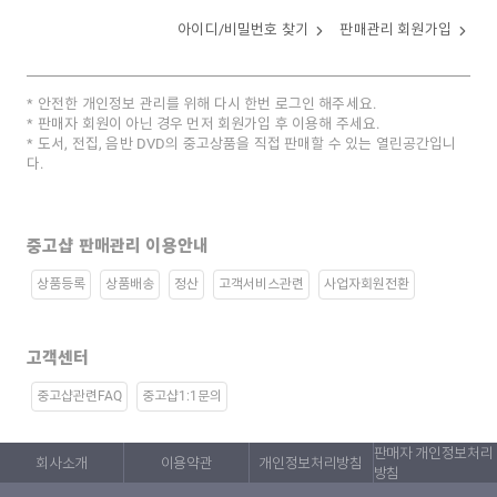
아이디/비밀번호 찾기
판매관리 회원가입
안전한 개인정보 관리를 위해 다시 한번 로그인 해주세요.
판매자 회원이 아닌 경우 먼저 회원가입 후 이용해 주세요.
도서, 전집, 음반 DVD의 중고상품을 직접 판매할 수 있는 열린공간입니
다.
중고샵 판매관리 이용안내
상품등록
상품배송
정산
고객서비스관련
사업자회원전환
고객센터
중고샵관련FAQ
중고샵1:1문의
판매자 개인정보처리
회사소개
이용약관
개인정보처리방침
방침