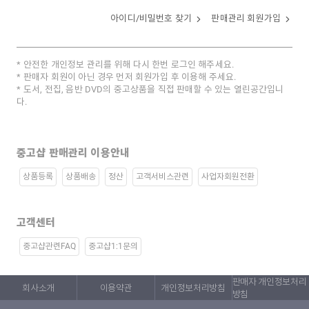
아이디/비밀번호 찾기
판매관리 회원가입
안전한 개인정보 관리를 위해 다시 한번 로그인 해주세요.
판매자 회원이 아닌 경우 먼저 회원가입 후 이용해 주세요.
도서, 전집, 음반 DVD의 중고상품을 직접 판매할 수 있는 열린공간입니
다.
중고샵 판매관리 이용안내
상품등록
상품배송
정산
고객서비스관련
사업자회원전환
고객센터
중고샵관련FAQ
중고샵1:1문의
판매자 개인정보처리
회사소개
이용약관
개인정보처리방침
방침