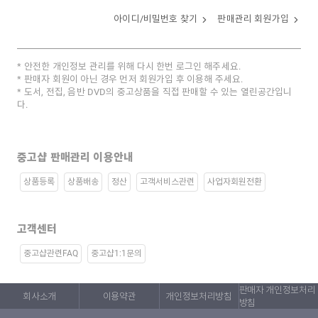
아이디/비밀번호 찾기
판매관리 회원가입
안전한 개인정보 관리를 위해 다시 한번 로그인 해주세요.
판매자 회원이 아닌 경우 먼저 회원가입 후 이용해 주세요.
도서, 전집, 음반 DVD의 중고상품을 직접 판매할 수 있는 열린공간입니
다.
중고샵 판매관리 이용안내
상품등록
상품배송
정산
고객서비스관련
사업자회원전환
고객센터
중고샵관련FAQ
중고샵1:1문의
판매자 개인정보처리
회사소개
이용약관
개인정보처리방침
방침