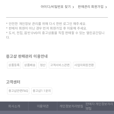
아이디/비밀번호 찾기
판매관리 회원가입
안전한 개인정보 관리를 위해 다시 한번 로그인 해주세요.
판매자 회원이 아닌 경우 먼저 회원가입 후 이용해 주세요.
도서, 전집, 음반 DVD의 중고상품을 직접 판매할 수 있는 열린공간입니
다.
중고샵 판매관리 이용안내
상품등록
상품배송
정산
고객서비스관련
사업자회원전환
고객센터
중고샵관련FAQ
중고샵1:1문의
판매자 개인정보처리
회사소개
이용약관
개인정보처리방침
방침