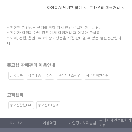
아이디/비밀번호 찾기
판매관리 회원가입
안전한 개인정보 관리를 위해 다시 한번 로그인 해주세요.
판매자 회원이 아닌 경우 먼저 회원가입 후 이용해 주세요.
도서, 전집, 음반 DVD의 중고상품을 직접 판매할 수 있는 열린공간입니
다.
중고샵 판매관리 이용안내
상품등록
상품배송
정산
고객서비스관련
사업자회원전환
고객센터
중고샵관련FAQ
중고샵1:1문의
판매자 개인정보처리
회사소개
이용약관
개인정보처리방침
방침