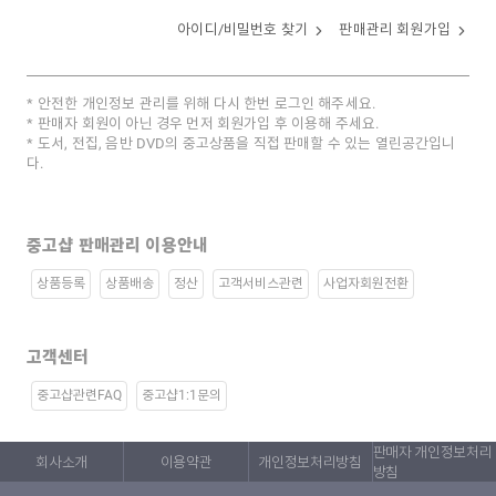
아이디/비밀번호 찾기
판매관리 회원가입
안전한 개인정보 관리를 위해 다시 한번 로그인 해주세요.
판매자 회원이 아닌 경우 먼저 회원가입 후 이용해 주세요.
도서, 전집, 음반 DVD의 중고상품을 직접 판매할 수 있는 열린공간입니
다.
중고샵 판매관리 이용안내
상품등록
상품배송
정산
고객서비스관련
사업자회원전환
고객센터
중고샵관련FAQ
중고샵1:1문의
판매자 개인정보처리
회사소개
이용약관
개인정보처리방침
방침