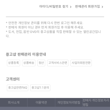
아이디/비밀번호 찾기
판매관리 회원가입
안전한 개인정보 관리를 위해 다시 한번 로그인 해주세요.
판매자 회원이 아닌 경우 먼저 회원가입 후 이용해 주세요.
도서, 전집, 음반 DVD의 중고상품을 직접 판매할 수 있는 열린공간입니
다.
중고샵 판매관리 이용안내
상품등록
상품배송
정산
고객서비스관련
사업자회원전환
고객센터
중고샵관련FAQ
중고샵1:1문의
판매자 개인정보처리
회사소개
이용약관
개인정보처리방침
방침