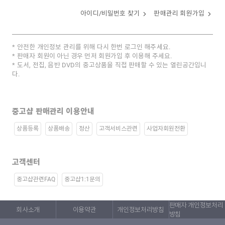
아이디/비밀번호 찾기
판매관리 회원가입
안전한 개인정보 관리를 위해 다시 한번 로그인 해주세요.
판매자 회원이 아닌 경우 먼저 회원가입 후 이용해 주세요.
도서, 전집, 음반 DVD의 중고상품을 직접 판매할 수 있는 열린공간입니
다.
중고샵 판매관리 이용안내
상품등록
상품배송
정산
고객서비스관련
사업자회원전환
고객센터
중고샵관련FAQ
중고샵1:1문의
판매자 개인정보처리
회사소개
이용약관
개인정보처리방침
방침