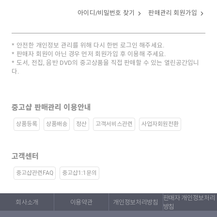
아이디/비밀번호 찾기
판매관리 회원가입
안전한 개인정보 관리를 위해 다시 한번 로그인 해주세요.
판매자 회원이 아닌 경우 먼저 회원가입 후 이용해 주세요.
도서, 전집, 음반 DVD의 중고상품을 직접 판매할 수 있는 열린공간입니
다.
중고샵 판매관리 이용안내
상품등록
상품배송
정산
고객서비스관련
사업자회원전환
고객센터
중고샵관련FAQ
중고샵1:1문의
판매자 개인정보처리
회사소개
이용약관
개인정보처리방침
방침