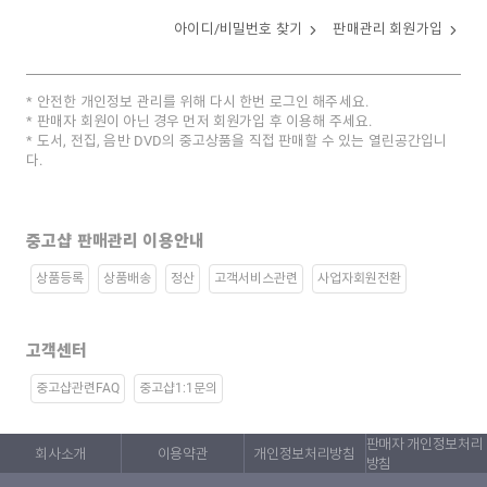
아이디/비밀번호 찾기
판매관리 회원가입
안전한 개인정보 관리를 위해 다시 한번 로그인 해주세요.
판매자 회원이 아닌 경우 먼저 회원가입 후 이용해 주세요.
도서, 전집, 음반 DVD의 중고상품을 직접 판매할 수 있는 열린공간입니
다.
중고샵 판매관리 이용안내
상품등록
상품배송
정산
고객서비스관련
사업자회원전환
고객센터
중고샵관련FAQ
중고샵1:1문의
판매자 개인정보처리
회사소개
이용약관
개인정보처리방침
방침