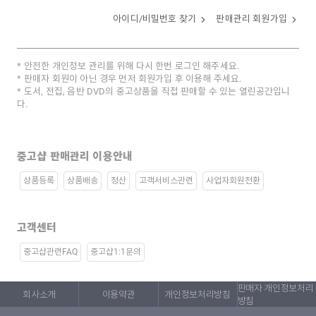
아이디/비밀번호 찾기
판매관리 회원가입
안전한 개인정보 관리를 위해 다시 한번 로그인 해주세요.
판매자 회원이 아닌 경우 먼저 회원가입 후 이용해 주세요.
도서, 전집, 음반 DVD의 중고상품을 직접 판매할 수 있는 열린공간입니
다.
중고샵 판매관리 이용안내
상품등록
상품배송
정산
고객서비스관련
사업자회원전환
고객센터
중고샵관련FAQ
중고샵1:1문의
판매자 개인정보처리
회사소개
이용약관
개인정보처리방침
방침