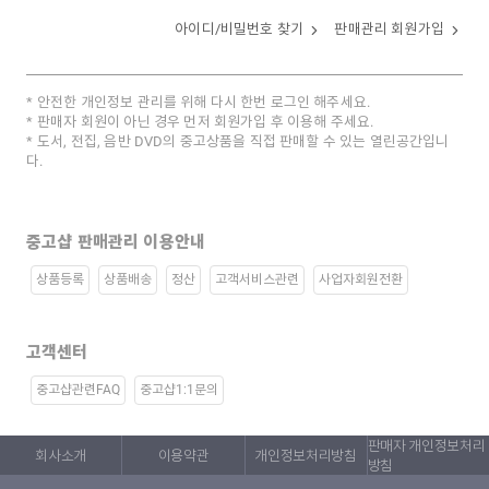
아이디/비밀번호 찾기
판매관리 회원가입
안전한 개인정보 관리를 위해 다시 한번 로그인 해주세요.
판매자 회원이 아닌 경우 먼저 회원가입 후 이용해 주세요.
도서, 전집, 음반 DVD의 중고상품을 직접 판매할 수 있는 열린공간입니
다.
중고샵 판매관리 이용안내
상품등록
상품배송
정산
고객서비스관련
사업자회원전환
고객센터
중고샵관련FAQ
중고샵1:1문의
판매자 개인정보처리
회사소개
이용약관
개인정보처리방침
방침