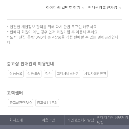
아이디/비밀번호 찾기
판매관리 회원가입
안전한 개인정보 관리를 위해 다시 한번 로그인 해주세요.
판매자 회원이 아닌 경우 먼저 회원가입 후 이용해 주세요.
도서, 전집, 음반 DVD의 중고상품을 직접 판매할 수 있는 열린공간입니
다.
중고샵 판매관리 이용안내
상품등록
상품배송
정산
고객서비스관련
사업자회원전환
고객센터
중고샵관련FAQ
중고샵1:1문의
판매자 개인정보처리
회사소개
이용약관
개인정보처리방침
방침