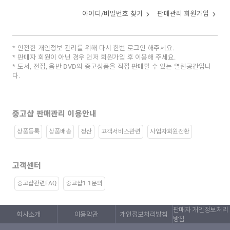
아이디/비밀번호 찾기
판매관리 회원가입
안전한 개인정보 관리를 위해 다시 한번 로그인 해주세요.
판매자 회원이 아닌 경우 먼저 회원가입 후 이용해 주세요.
도서, 전집, 음반 DVD의 중고상품을 직접 판매할 수 있는 열린공간입니
다.
중고샵 판매관리 이용안내
상품등록
상품배송
정산
고객서비스관련
사업자회원전환
고객센터
중고샵관련FAQ
중고샵1:1문의
판매자 개인정보처리
회사소개
이용약관
개인정보처리방침
방침