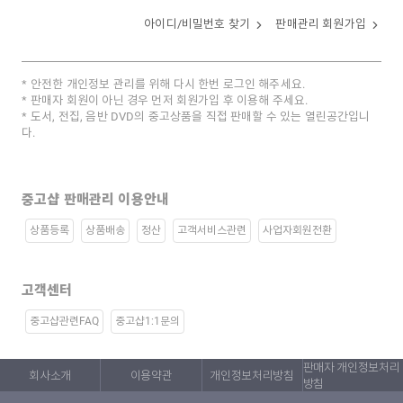
아이디/비밀번호 찾기
판매관리 회원가입
안전한 개인정보 관리를 위해 다시 한번 로그인 해주세요.
판매자 회원이 아닌 경우 먼저 회원가입 후 이용해 주세요.
도서, 전집, 음반 DVD의 중고상품을 직접 판매할 수 있는 열린공간입니
다.
중고샵 판매관리 이용안내
상품등록
상품배송
정산
고객서비스관련
사업자회원전환
고객센터
중고샵관련FAQ
중고샵1:1문의
판매자 개인정보처리
회사소개
이용약관
개인정보처리방침
방침