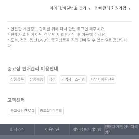
아이디/비밀번호 찾기
판매관리 회원가입
안전한 개인정보 관리를 위해 다시 한번 로그인 해주세요.
판매자 회원이 아닌 경우 먼저 회원가입 후 이용해 주세요.
도서, 전집, 음반 DVD의 중고상품을 직접 판매할 수 있는 열린공간입니
다.
중고샵 판매관리 이용안내
상품등록
상품배송
정산
고객서비스관련
사업자회원전환
고객센터
중고샵관련FAQ
중고샵1:1문의
판매자 개인정보처리
회사소개
이용약관
개인정보처리방침
방침