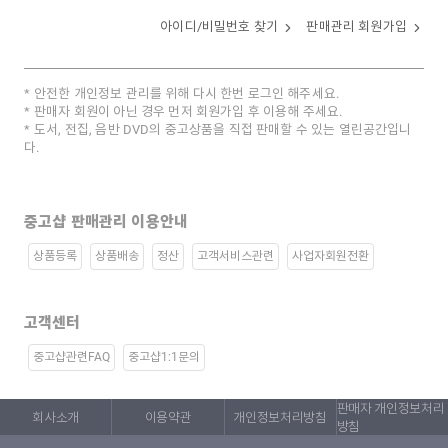
아이디/비밀번호 찾기
판매관리 회원가입
안전한 개인정보 관리를 위해 다시 한번 로그인 해주세요.
판매자 회원이 아닌 경우 먼저 회원가입 후 이용해 주세요.
도서, 전집, 음반 DVD의 중고상품을 직접 판매할 수 있는 열린공간입니
다.
중고샵 판매관리 이용안내
상품등록
상품배송
정산
고객서비스관련
사업자회원전환
고객센터
중고샵관련FAQ
중고샵1:1문의
판매자 개인정보처리
회사소개
이용약관
개인정보처리방침
방침