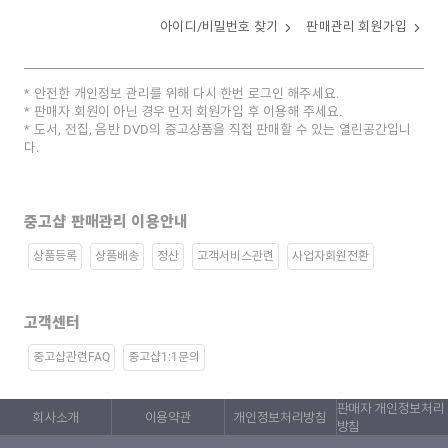
아이디/비밀번호 찾기
판매관리 회원가입
안전한 개인정보 관리를 위해 다시 한번 로그인 해주세요.
판매자 회원이 아닌 경우 먼저 회원가입 후 이용해 주세요.
도서, 전집, 음반 DVD의 중고상품을 직접 판매할 수 있는 열린공간입니
다.
중고샵 판매관리 이용안내
상품등록
상품배송
정산
고객서비스관련
사업자회원전환
고객센터
중고샵관련FAQ
중고샵1:1문의
판매자 개인정보처리
회사소개
이용약관
개인정보처리방침
방침