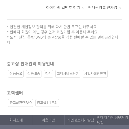
아이디/비밀번호 찾기
판매관리 회원가입
안전한 개인정보 관리를 위해 다시 한번 로그인 해주세요.
판매자 회원이 아닌 경우 먼저 회원가입 후 이용해 주세요.
도서, 전집, 음반 DVD의 중고상품을 직접 판매할 수 있는 열린공간입니
다.
중고샵 판매관리 이용안내
상품등록
상품배송
정산
고객서비스관련
사업자회원전환
고객센터
중고샵관련FAQ
중고샵1:1문의
판매자 개인정보처리
회사소개
이용약관
개인정보처리방침
방침