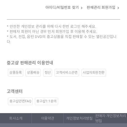
아이디/비밀번호 찾기
판매관리 회원가입
안전한 개인정보 관리를 위해 다시 한번 로그인 해주세요.
판매자 회원이 아닌 경우 먼저 회원가입 후 이용해 주세요.
도서, 전집, 음반 DVD의 중고상품을 직접 판매할 수 있는 열린공간입니
다.
중고샵 판매관리 이용안내
상품등록
상품배송
정산
고객서비스관련
사업자회원전환
고객센터
중고샵관련FAQ
중고샵1:1문의
판매자 개인정보처리
회사소개
이용약관
개인정보처리방침
방침