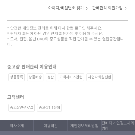
아이디/비밀번호 찾기
판매관리 회원가입
안전한 개인정보 관리를 위해 다시 한번 로그인 해주세요.
판매자 회원이 아닌 경우 먼저 회원가입 후 이용해 주세요.
도서, 전집, 음반 DVD의 중고상품을 직접 판매할 수 있는 열린공간입니
다.
중고샵 판매관리 이용안내
상품등록
상품배송
정산
고객서비스관련
사업자회원전환
고객센터
중고샵관련FAQ
중고샵1:1문의
판매자 개인정보처리
회사소개
이용약관
개인정보처리방침
방침