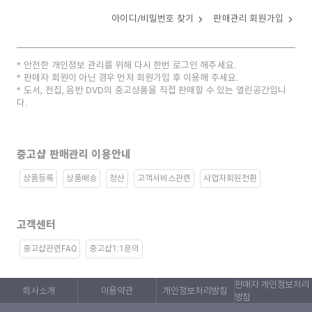
아이디/비밀번호 찾기
판매관리 회원가입
안전한 개인정보 관리를 위해 다시 한번 로그인 해주세요.
판매자 회원이 아닌 경우 먼저 회원가입 후 이용해 주세요.
도서, 전집, 음반 DVD의 중고상품을 직접 판매할 수 있는 열린공간입니
다.
중고샵 판매관리 이용안내
상품등록
상품배송
정산
고객서비스관련
사업자회원전환
고객센터
중고샵관련FAQ
중고샵1:1문의
판매자 개인정보처리
회사소개
이용약관
개인정보처리방침
방침