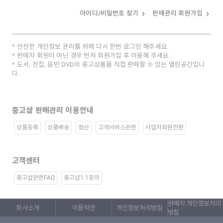
아이디/비밀번호 찾기
판매관리 회원가입
안전한 개인정보 관리를 위해 다시 한번 로그인 해주세요.
판매자 회원이 아닌 경우 먼저 회원가입 후 이용해 주세요.
도서, 전집, 음반 DVD의 중고상품을 직접 판매할 수 있는 열린공간입니
다.
중고샵 판매관리 이용안내
상품등록
상품배송
정산
고객서비스관련
사업자회원전환
고객센터
중고샵관련FAQ
중고샵1:1문의
판매자 개인정보처리
회사소개
이용약관
개인정보처리방침
방침