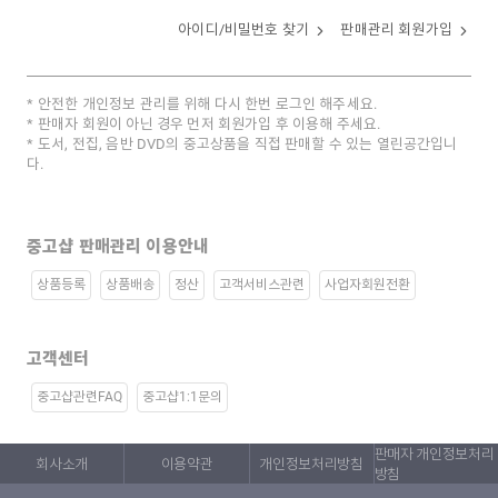
아이디/비밀번호 찾기
판매관리 회원가입
안전한 개인정보 관리를 위해 다시 한번 로그인 해주세요.
판매자 회원이 아닌 경우 먼저 회원가입 후 이용해 주세요.
도서, 전집, 음반 DVD의 중고상품을 직접 판매할 수 있는 열린공간입니
다.
중고샵 판매관리 이용안내
상품등록
상품배송
정산
고객서비스관련
사업자회원전환
고객센터
중고샵관련FAQ
중고샵1:1문의
판매자 개인정보처리
회사소개
이용약관
개인정보처리방침
방침