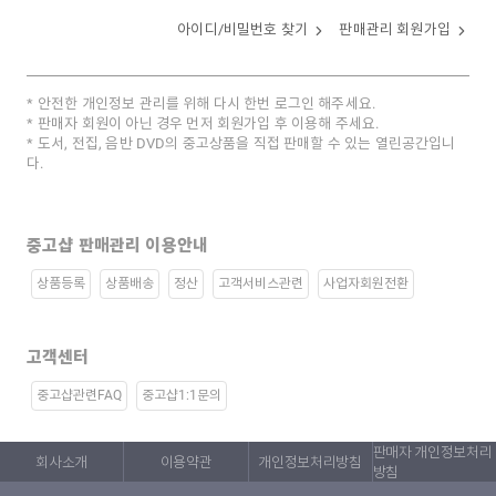
아이디/비밀번호 찾기
판매관리 회원가입
안전한 개인정보 관리를 위해 다시 한번 로그인 해주세요.
판매자 회원이 아닌 경우 먼저 회원가입 후 이용해 주세요.
도서, 전집, 음반 DVD의 중고상품을 직접 판매할 수 있는 열린공간입니
다.
중고샵 판매관리 이용안내
상품등록
상품배송
정산
고객서비스관련
사업자회원전환
고객센터
중고샵관련FAQ
중고샵1:1문의
판매자 개인정보처리
회사소개
이용약관
개인정보처리방침
방침