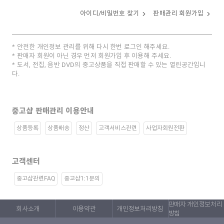
아이디/비밀번호 찾기
판매관리 회원가입
안전한 개인정보 관리를 위해 다시 한번 로그인 해주세요.
판매자 회원이 아닌 경우 먼저 회원가입 후 이용해 주세요.
도서, 전집, 음반 DVD의 중고상품을 직접 판매할 수 있는 열린공간입니
다.
중고샵 판매관리 이용안내
상품등록
상품배송
정산
고객서비스관련
사업자회원전환
고객센터
중고샵관련FAQ
중고샵1:1문의
판매자 개인정보처리
회사소개
이용약관
개인정보처리방침
방침