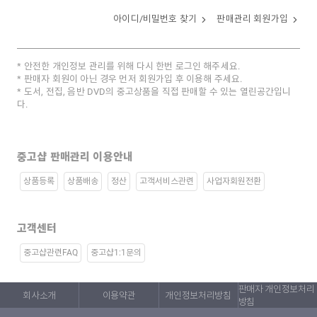
아이디/비밀번호 찾기
판매관리 회원가입
안전한 개인정보 관리를 위해 다시 한번 로그인 해주세요.
판매자 회원이 아닌 경우 먼저 회원가입 후 이용해 주세요.
도서, 전집, 음반 DVD의 중고상품을 직접 판매할 수 있는 열린공간입니
다.
중고샵 판매관리 이용안내
상품등록
상품배송
정산
고객서비스관련
사업자회원전환
고객센터
중고샵관련FAQ
중고샵1:1문의
판매자 개인정보처리
회사소개
이용약관
개인정보처리방침
방침