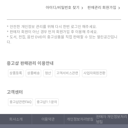
아이디/비밀번호 찾기
판매관리 회원가입
안전한 개인정보 관리를 위해 다시 한번 로그인 해주세요.
판매자 회원이 아닌 경우 먼저 회원가입 후 이용해 주세요.
도서, 전집, 음반 DVD의 중고상품을 직접 판매할 수 있는 열린공간입니
다.
중고샵 판매관리 이용안내
상품등록
상품배송
정산
고객서비스관련
사업자회원전환
고객센터
중고샵관련FAQ
중고샵1:1문의
판매자 개인정보처리
회사소개
이용약관
개인정보처리방침
방침