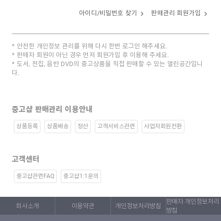
아이디/비밀번호 찾기
판매관리 회원가입
안전한 개인정보 관리를 위해 다시 한번 로그인 해주세요.
판매자 회원이 아닌 경우 먼저 회원가입 후 이용해 주세요.
도서, 전집, 음반 DVD의 중고상품을 직접 판매할 수 있는 열린공간입니
다.
중고샵 판매관리 이용안내
상품등록
상품배송
정산
고객서비스관련
사업자회원전환
고객센터
중고샵관련FAQ
중고샵1:1문의
판매자 개인정보처리
회사소개
이용약관
개인정보처리방침
방침