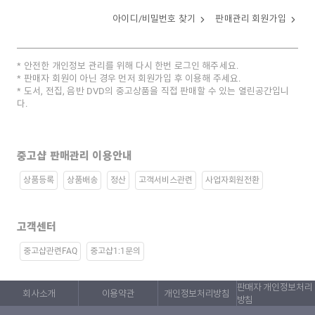
아이디/비밀번호 찾기
판매관리 회원가입
안전한 개인정보 관리를 위해 다시 한번 로그인 해주세요.
판매자 회원이 아닌 경우 먼저 회원가입 후 이용해 주세요.
도서, 전집, 음반 DVD의 중고상품을 직접 판매할 수 있는 열린공간입니
다.
중고샵 판매관리 이용안내
상품등록
상품배송
정산
고객서비스관련
사업자회원전환
고객센터
중고샵관련FAQ
중고샵1:1문의
판매자 개인정보처리
회사소개
이용약관
개인정보처리방침
방침