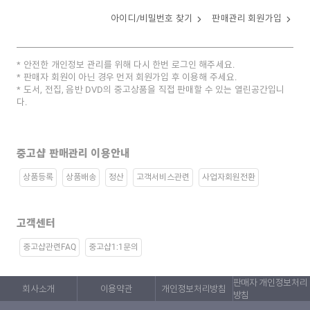
아이디/비밀번호 찾기
판매관리 회원가입
안전한 개인정보 관리를 위해 다시 한번 로그인 해주세요.
판매자 회원이 아닌 경우 먼저 회원가입 후 이용해 주세요.
도서, 전집, 음반 DVD의 중고상품을 직접 판매할 수 있는 열린공간입니
다.
중고샵 판매관리 이용안내
상품등록
상품배송
정산
고객서비스관련
사업자회원전환
고객센터
중고샵관련FAQ
중고샵1:1문의
판매자 개인정보처리
회사소개
이용약관
개인정보처리방침
방침