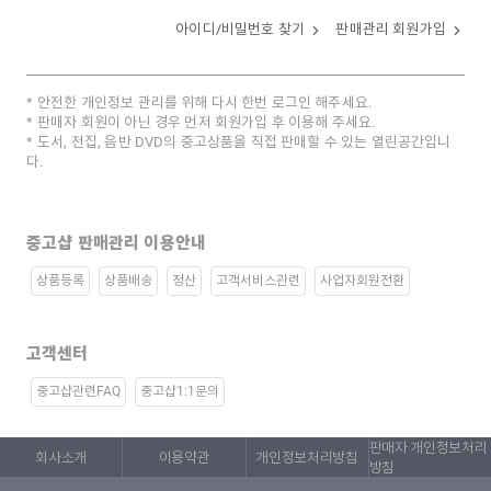
아이디/비밀번호 찾기
판매관리 회원가입
안전한 개인정보 관리를 위해 다시 한번 로그인 해주세요.
판매자 회원이 아닌 경우 먼저 회원가입 후 이용해 주세요.
도서, 전집, 음반 DVD의 중고상품을 직접 판매할 수 있는 열린공간입니
다.
중고샵 판매관리 이용안내
상품등록
상품배송
정산
고객서비스관련
사업자회원전환
고객센터
중고샵관련FAQ
중고샵1:1문의
판매자 개인정보처리
회사소개
이용약관
개인정보처리방침
방침