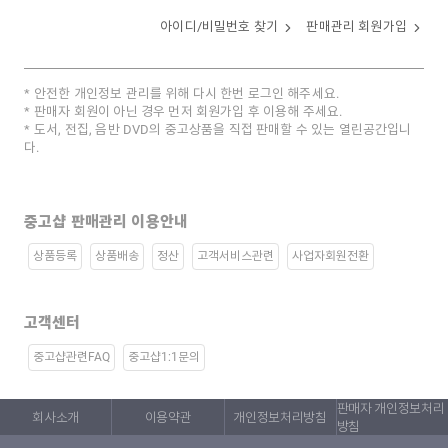
아이디/비밀번호 찾기
판매관리 회원가입
안전한 개인정보 관리를 위해 다시 한번 로그인 해주세요.
판매자 회원이 아닌 경우 먼저 회원가입 후 이용해 주세요.
도서, 전집, 음반 DVD의 중고상품을 직접 판매할 수 있는 열린공간입니
다.
중고샵 판매관리 이용안내
상품등록
상품배송
정산
고객서비스관련
사업자회원전환
고객센터
중고샵관련FAQ
중고샵1:1문의
판매자 개인정보처리
회사소개
이용약관
개인정보처리방침
방침