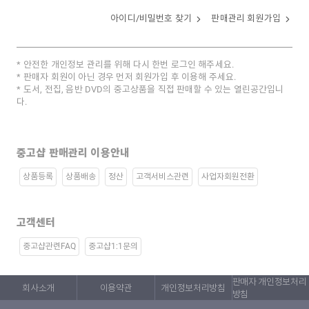
아이디/비밀번호 찾기
판매관리 회원가입
안전한 개인정보 관리를 위해 다시 한번 로그인 해주세요.
판매자 회원이 아닌 경우 먼저 회원가입 후 이용해 주세요.
도서, 전집, 음반 DVD의 중고상품을 직접 판매할 수 있는 열린공간입니
다.
중고샵 판매관리 이용안내
상품등록
상품배송
정산
고객서비스관련
사업자회원전환
고객센터
중고샵관련FAQ
중고샵1:1문의
판매자 개인정보처리
회사소개
이용약관
개인정보처리방침
방침