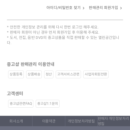
아이디/비밀번호 찾기
판매관리 회원가입
안전한 개인정보 관리를 위해 다시 한번 로그인 해주세요.
판매자 회원이 아닌 경우 먼저 회원가입 후 이용해 주세요.
도서, 전집, 음반 DVD의 중고상품을 직접 판매할 수 있는 열린공간입니
다.
중고샵 판매관리 이용안내
상품등록
상품배송
정산
고객서비스관련
사업자회원전환
고객센터
중고샵관련FAQ
중고샵1:1문의
판매자 개인정보처리
회사소개
이용약관
개인정보처리방침
방침