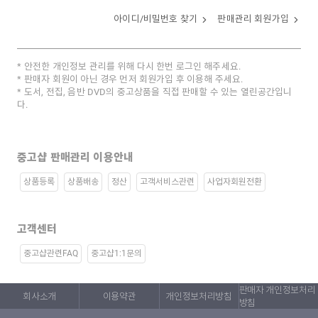
아이디/비밀번호 찾기
판매관리 회원가입
안전한 개인정보 관리를 위해 다시 한번 로그인 해주세요.
판매자 회원이 아닌 경우 먼저 회원가입 후 이용해 주세요.
도서, 전집, 음반 DVD의 중고상품을 직접 판매할 수 있는 열린공간입니
다.
중고샵 판매관리 이용안내
상품등록
상품배송
정산
고객서비스관련
사업자회원전환
고객센터
중고샵관련FAQ
중고샵1:1문의
판매자 개인정보처리
회사소개
이용약관
개인정보처리방침
방침